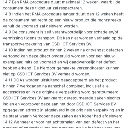
14.7 Een RMA-procedure duurt maximaal 12 weken, waarbij de
consument deze tijdsduur zal respecteren.
14.8 Indien het RMA-procedure langer duurt dan 12 weken heeft
de consument het recht op een nieuw product die rechtstreeks
vanuit de voorraad zal geleverd worden.
14.9 De consument is zelf verantwoordelijk voor schade en/of
vermissing tijdens transport. Dit kan niet worden verhaald op de
transportverzekering van GSD-ICT Services BV.
14.10 Indien het product binnen 2 weken na ontvangst defecten
vertoond kan deze direct omgeruild worden voor een nieuw
exemplaar, mits op voorraad en wij daadwerkelijk het defect
hebben erkend. De hierdoor gemaakte verzendkosten kunnen
niet op GSD ICT-Services BV verhaald worden.
14.11 DOA’s worden uitsluitend geaccepteerd als het product
binnen 7 werkdagen na aanschaf compleet, inclusief alle
accessoires en in de originele verpakking word geretourneerd.
GSD ICT-Services BV aanvaardt geretourneerde zaken slechts
indien en voorzover deze aan het door GSD ICT-Services BV
opgegeven adres zijn afgeleverd in de originele verpakking en in
de staat waarin Verkoper deze zaken aan Koper had afgeleverd.
14.12 Wanneer er voor het achterhalen van een defect van het
product of onderdeel van het product, welke is uitgesloten van