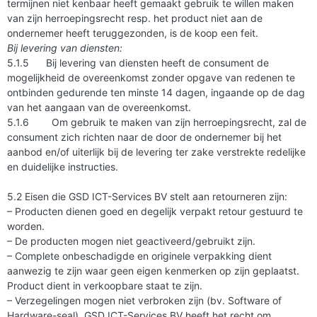
termijnen niet kenbaar heeft gemaakt gebruik te willen maken
van zijn herroepingsrecht resp. het product niet aan de
ondernemer heeft teruggezonden, is de koop een feit.
Bij levering van diensten:
5.1.5 Bij levering van diensten heeft de consument de
mogelijkheid de overeenkomst zonder opgave van redenen te
ontbinden gedurende ten minste 14 dagen, ingaande op de dag
van het aangaan van de overeenkomst.
5.1.6 Om gebruik te maken van zijn herroepingsrecht, zal de
consument zich richten naar de door de ondernemer bij het
aanbod en/of uiterlijk bij de levering ter zake verstrekte redelijke
en duidelijke instructies.
5.2 Eisen die GSD ICT-Services BV stelt aan retourneren zijn:
– Producten dienen goed en degelijk verpakt retour gestuurd te
worden.
– De producten mogen niet geactiveerd/gebruikt zijn.
– Complete onbeschadigde en originele verpakking dient
aanwezig te zijn waar geen eigen kenmerken op zijn geplaatst.
Product dient in verkoopbare staat te zijn.
– Verzegelingen mogen niet verbroken zijn (bv. Software of
Hardware-seal). GSD ICT-Services BV heeft het recht om