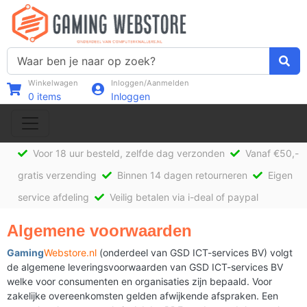
Winkelwagen
Inloggen/Aanmelden
0
items
Inloggen
Voor 18 uur besteld, zelfde dag verzonden
Vanaf €50,-
gratis verzending
Binnen 14 dagen retourneren
Eigen
service afdeling
Veilig betalen via i-deal of paypal
Algemene voorwaarden
Gaming
Webstore.nl
(onderdeel van GSD ICT-services BV) volgt
de algemene leveringsvoorwaarden van GSD ICT-services BV
welke voor consumenten en organisaties zijn bepaald. Voor
zakelijke overeenkomsten gelden afwijkende afspraken. Een