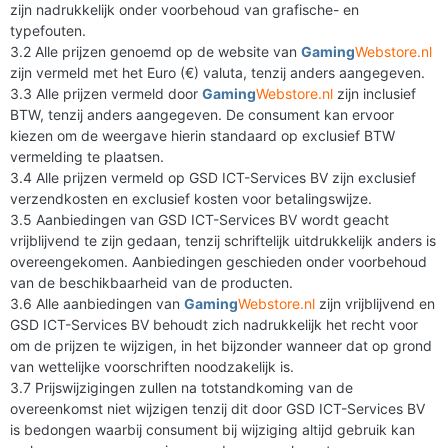
zijn nadrukkelijk onder voorbehoud van grafische- en
typefouten.
3.2 Alle prijzen genoemd op de website van
Gaming
Webstore.nl
zijn vermeld met het Euro (€) valuta, tenzij anders aangegeven.
3.3 Alle prijzen vermeld door
Gaming
Webstore.nl
zijn inclusief
BTW, tenzij anders aangegeven. De consument kan ervoor
kiezen om de weergave hierin standaard op exclusief BTW
vermelding te plaatsen.
3.4 Alle prijzen vermeld op GSD ICT-Services BV zijn exclusief
verzendkosten en exclusief kosten voor betalingswijze.
3.5 Aanbiedingen van GSD ICT-Services BV wordt geacht
vrijblijvend te zijn gedaan, tenzij schriftelijk uitdrukkelijk anders is
overeengekomen. Aanbiedingen geschieden onder voorbehoud
van de beschikbaarheid van de producten.
3.6 Alle aanbiedingen van
Gaming
Webstore.nl
zijn vrijblijvend en
GSD ICT-Services BV behoudt zich nadrukkelijk het recht voor
om de prijzen te wijzigen, in het bijzonder wanneer dat op grond
van wettelijke voorschriften noodzakelijk is.
3.7 Prijswijzigingen zullen na totstandkoming van de
overeenkomst niet wijzigen tenzij dit door GSD ICT-Services BV
is bedongen waarbij consument bij wijziging altijd gebruik kan