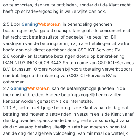
op te schorten, dan wel te ontbinden, zonder dat de Klant recht
heeft op schadevergoeding in welke wijze dan ook.
2.5 Door
Gaming
Webstore.nl
in behandeling genomen
bestellingen en/of garantieaanspraken geeft de consument niet
het recht tot betalingsuitstel of gedeeltelijke betaling. Bij
verstrijken van de betalingstermijn zijn alle betalingen uit welke
hoofd dan ook direct opeisbaar door GSD ICT-Services BV.
2.6 Vooruit- en facturatie betalingen doet u op bankrekening
IBAN NL92 INGB 0006 3443 95 ten name van GSD ICT-Services
B.V. Brunssum. Orders worden bij vooruitbetaling verwerkt zodra
een betaling op de rekening van GSD ICT-Services BV is
ontvangen.
2.7
Gaming
Webstore.nl
kan de betalingsmogelijkheden in de
toekomst uitbreiden. Andere betalingsmogelijkheden zullen
kenbaar worden gemaakt via de internetsite.
2.10 Bij niet of niet tijdige betaling is de Klant vanaf de dag dat
betaling had moeten plaatsvinden in verzuim en is de Klant vanaf
die dag over het openstaande bedrag rente verschuldigd vanaf
de dag waarop betaling uiterlijk plaats had moeten vinden tot
aan de dag der algehele voldoening, van minimaal de wettelijk