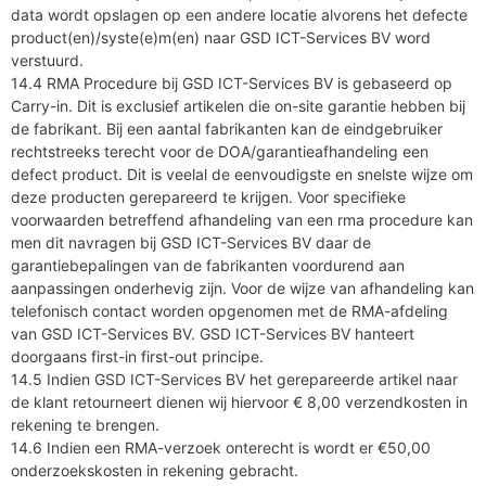
data wordt opslagen op een andere locatie alvorens het defecte
product(en)/syste(e)m(en) naar GSD ICT-Services BV word
verstuurd.
14.4 RMA Procedure bij GSD ICT-Services BV is gebaseerd op
Carry-in. Dit is exclusief artikelen die on-site garantie hebben bij
de fabrikant. Bij een aantal fabrikanten kan de eindgebruiker
rechtstreeks terecht voor de DOA/garantieafhandeling een
defect product. Dit is veelal de eenvoudigste en snelste wijze om
deze producten gerepareerd te krijgen. Voor specifieke
voorwaarden betreffend afhandeling van een rma procedure kan
men dit navragen bij GSD ICT-Services BV daar de
garantiebepalingen van de fabrikanten voordurend aan
aanpassingen onderhevig zijn. Voor de wijze van afhandeling kan
telefonisch contact worden opgenomen met de RMA-afdeling
van GSD ICT-Services BV. GSD ICT-Services BV hanteert
doorgaans first-in first-out principe.
14.5 Indien GSD ICT-Services BV het gerepareerde artikel naar
de klant retourneert dienen wij hiervoor € 8,00 verzendkosten in
rekening te brengen.
14.6 Indien een RMA-verzoek onterecht is wordt er €50,00
onderzoekskosten in rekening gebracht.