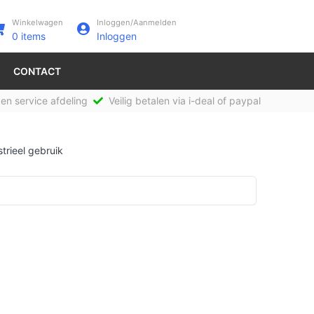
Winkelwagen
Inloggen/Aanmelden
0
items
Inloggen
CONTACT
en service afdeling
Veilig betalen via i-deal of paypal
trieel gebruik