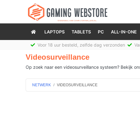
LAPTOPS
TABLETS
PC
ALL-IN-ONE
Voor 18 uur besteld, zelfde dag verzonden
Van
Videosurveillance
Op zoek naar een videosurveillance systeem? Bekijk ons 
NETWERK
VIDEOSURVEILLANCE