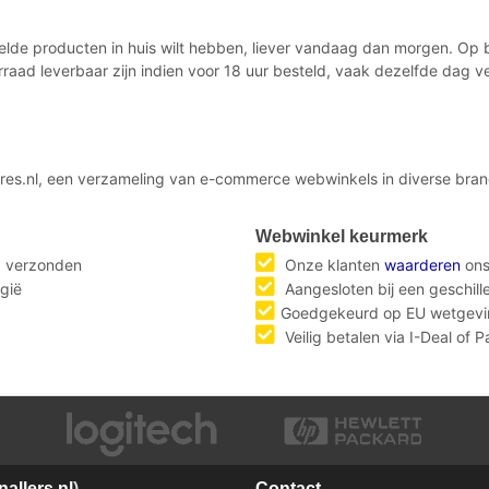
telde producten in huis wilt hebben, liever vandaag dan morgen. Op
rraad leverbaar zijn indien voor 18 uur besteld, vaak dezelfde dag
es.nl, een verzameling van e-commerce webwinkels in diverse branc
Webwinkel keurmerk
g verzonden
Onze klanten
waarderen
ons
gië
Aangesloten bij een geschil
Goedgekeurd op EU wetgevi
Veilig betalen via I-Deal of 
allers.nl
)
Contact